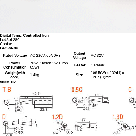
Digital Temp. Controlled Iron
LedSol-280
Contact
LedSol-280
Output
Rated Voltage
AC 220V, 60/50Hz
AC 32V
Voltage
Power
70W (Station 5W + Iron
Heater
Ceramic
Consumption
65W)
Weight(with
108.5(W) x 132(H) x
1.4kg
Size
cord)
126.5(D)mm
900M TIP