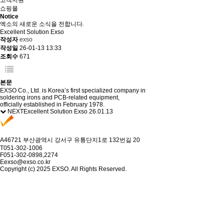
고객지원
쇼핑몰
Notice
엑소의 새로운 소식을 전합니다.
Excellent Solution Exso
작성자
exso
작성일
26-01-13 13:33
조회수
671
본문
EXSO Co., Ltd. is Korea’s first specialized company in
soldering irons and PCB-related equipment,
officially established in February 1978.
NEXT
Excellent Solution Exso
26.01.13
A
46721 부산광역시 강서구 유통단지1로 132번길 20
T
051-302-1006
F
051-302-0898,2274
E
exso@exso.co.kr
Copyright (c) 2025 EXSO. All Rights Reserved.