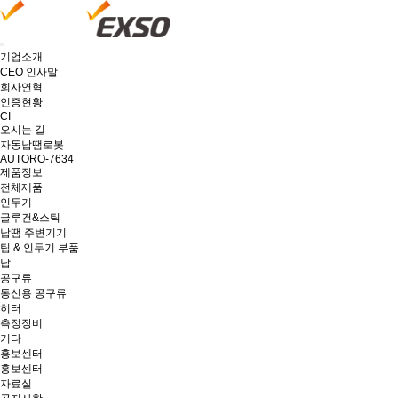
기업소개
CEO 인사말
회사연혁
인증현황
CI
오시는 길
자동납땜로봇
AUTORO-7634
제품정보
전체제품
인두기
글루건&스틱
납땜 주변기기
팁 & 인두기 부품
납
공구류
통신용 공구류
히터
측정장비
기타
홍보센터
홍보센터
자료실