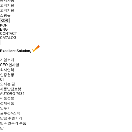
공지사항
고객지원
고객지원
쇼핑몰
KOR
KOR
ENG
CONTACT
CATALOG
Excellent Solution,
기업소개
CEO 인사말
회사연혁
인증현황
CI
오시는 길
자동납땜로봇
AUTORO-7634
제품정보
전체제품
인두기
글루건&스틱
납땜 주변기기
팁 & 인두기 부품
납