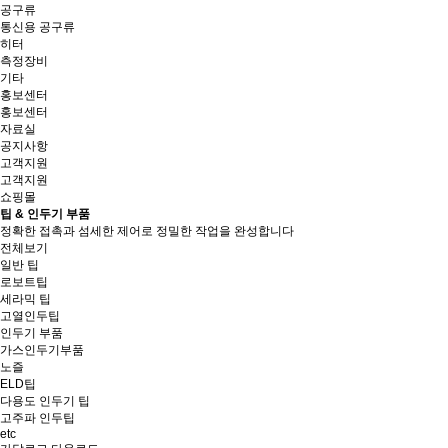
공구류
통신용 공구류
히터
측정장비
기타
홍보센터
홍보센터
자료실
공지사항
고객지원
고객지원
쇼핑몰
팁 & 인두기 부품
정확한 접촉과 섬세한 제어로 정밀한 작업을 완성합니다
전체보기
일반 팁
로보트팁
세라믹 팁
고열인두팁
인두기 부품
가스인두기부품
노즐
ELD팁
다용도 인두기 팁
고주파 인두팁
etc