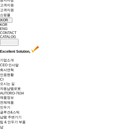
공지사항
고객지원
고객지원
쇼핑몰
KOR
KOR
ENG
CONTACT
CATALOG
Excellent Solution,
기업소개
CEO 인사말
회사연혁
인증현황
CI
오시는 길
자동납땜로봇
AUTORO-7634
제품정보
전체제품
인두기
글루건&스틱
납땜 주변기기
팁 & 인두기 부품
납