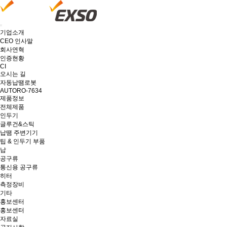
기업소개
CEO 인사말
회사연혁
인증현황
CI
오시는 길
자동납땜로봇
AUTORO-7634
제품정보
전체제품
인두기
글루건&스틱
납땜 주변기기
팁 & 인두기 부품
납
공구류
통신용 공구류
히터
측정장비
기타
홍보센터
홍보센터
자료실