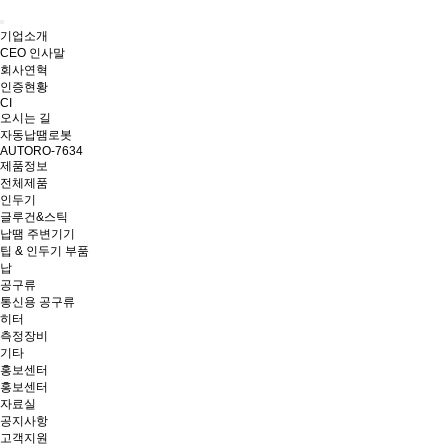
기업소개
CEO 인사말
회사연혁
인증현황
CI
오시는 길
자동납땜로봇
AUTORO-7634
제품정보
전체제품
인두기
글루건&스틱
납땜 주변기기
팁 & 인두기 부품
납
공구류
통신용 공구류
히터
측정장비
기타
홍보센터
홍보센터
자료실
공지사항
고객지원