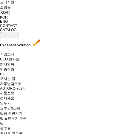
고객지원
쇼핑몰
KOR
KOR
ENG
CONTACT
CATALOG
Excellent Solution,
기업소개
CEO 인사말
회사연혁
인증현황
CI
오시는 길
자동납땜로봇
AUTORO-7634
제품정보
전체제품
인두기
글루건&스틱
납땜 주변기기
팁 & 인두기 부품
납
공구류
통신용 공구류