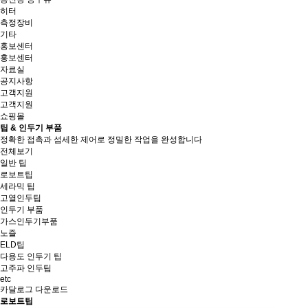
히터
측정장비
기타
홍보센터
홍보센터
자료실
공지사항
고객지원
고객지원
쇼핑몰
팁 & 인두기 부품
정확한 접촉과 섬세한 제어로 정밀한 작업을 완성합니다
전체보기
일반 팁
로보트팁
세라믹 팁
고열인두팁
인두기 부품
가스인두기부품
노즐
ELD팁
다용도 인두기 팁
고주파 인두팁
etc
카달로그 다운로드
로보트팁