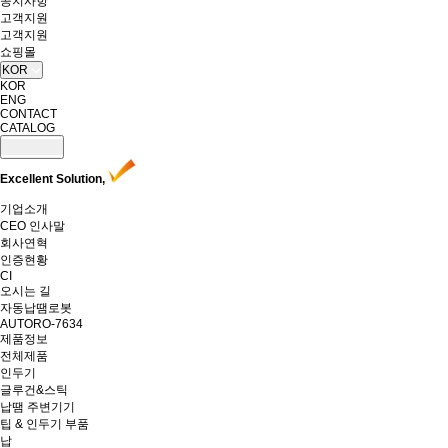
공지사항
고객지원
고객지원
쇼핑몰
KOR
KOR
ENG
CONTACT
CATALOG
Excellent Solution,
기업소개
CEO 인사말
회사연혁
인증현황
CI
오시는 길
자동납땜로봇
AUTORO-7634
제품정보
전체제품
인두기
글루건&스틱
납땜 주변기기
팁 & 인두기 부품
납