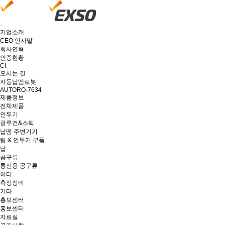
기업소개
CEO 인사말
회사연혁
인증현황
CI
오시는 길
자동납땜로봇
AUTORO-7634
제품정보
전체제품
인두기
글루건&스틱
납땜 주변기기
팁 & 인두기 부품
납
공구류
통신용 공구류
히터
측정장비
기타
홍보센터
홍보센터
자료실