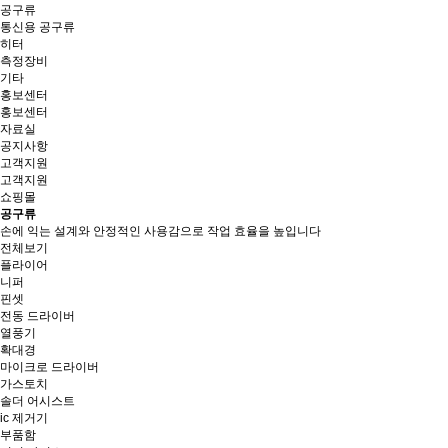
공구류
통신용 공구류
히터
측정장비
기타
홍보센터
홍보센터
자료실
공지사항
고객지원
고객지원
쇼핑몰
공구류
손에 익는 설계와 안정적인 사용감으로 작업 효율을 높입니다
전체보기
플라이어
니퍼
핀셋
전동 드라이버
열풍기
확대경
마이크로 드라이버
가스토치
솔더 어시스트
ic 제거기
부품함