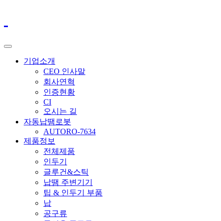
기업소개
CEO 인사말
회사연혁
인증현황
CI
오시는 길
자동납땜로봇
AUTORO-7634
제품정보
전체제품
인두기
글루건&스틱
납땜 주변기기
팁 & 인두기 부품
납
공구류