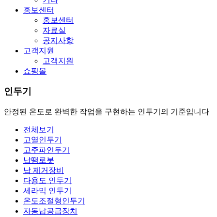
홍보센터
홍보센터
자료실
공지사항
고객지원
고객지원
쇼핑몰
인두기
안정된 온도로 완벽한 작업을 구현하는 인두기의 기준입니다
전체보기
고열인두기
고주파인두기
납땜로봇
납 제거장비
다용도 인두기
세라믹 인두기
온도조절형인두기
자동납공급장치