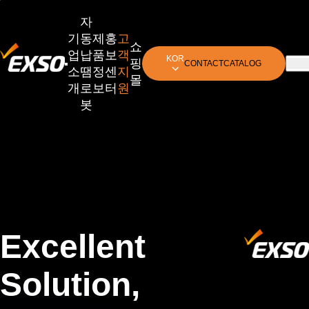
자
기
동
제
홍
고
쇼
업
납
품
보
객
KOR
핑
CONTACT
CATALOG
소
땜
정
센
지
몰
개
로
보
터
원
봇
Excellent
Solution,