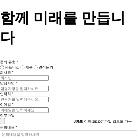
함께 미래를 만듭니
다
문의 유형
*
파트너십
제품
견적문의
회사명
*
담당자명
*
연락처
*
이메일
*
첨부파일
30Mb 이하 zip,pdf 파일 업로드 가능
문의내용
*