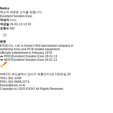
Notice
엑소의 새로운 소식을 전합니다.
Excellent Solution Exso
작성자
exso
작성일
26-01-13 13:33
조회수
587
본문
EXSO Co., Ltd. is Korea’s first specialized company in
soldering irons and PCB-related equipment,
officially established in February 1978.
PREV
Excellent Solution Exso
26.01.13
NEXT
Excellent Solution Exso
26.01.13
A
46721 부산광역시 강서구 유통단지1로 132번길 20
T
051-302-1006
F
051-302-0898,2274
E
exso@exso.co.kr
Copyright (c) 2025 EXSO. All Rights Reserved.