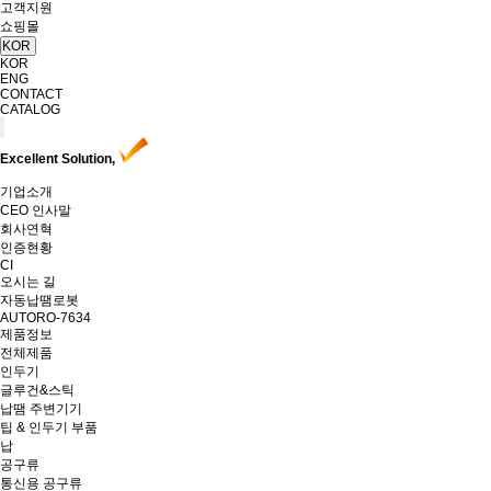
고객지원
쇼핑몰
KOR
KOR
ENG
CONTACT
CATALOG
Excellent Solution,
기업소개
CEO 인사말
회사연혁
인증현황
CI
오시는 길
자동납땜로봇
AUTORO-7634
제품정보
전체제품
인두기
글루건&스틱
납땜 주변기기
팁 & 인두기 부품
납
공구류
통신용 공구류