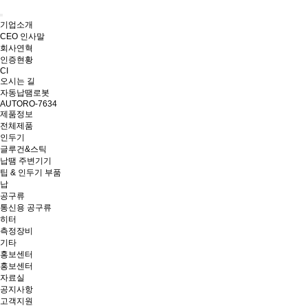
기업소개
CEO 인사말
회사연혁
인증현황
CI
오시는 길
자동납땜로봇
AUTORO-7634
제품정보
전체제품
인두기
글루건&스틱
납땜 주변기기
팁 & 인두기 부품
납
공구류
통신용 공구류
히터
측정장비
기타
홍보센터
홍보센터
자료실
공지사항
고객지원