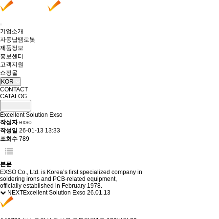
기업소개
자동납땜로봇
제품정보
홍보센터
고객지원
쇼핑몰
KOR
CONTACT
CATALOG
Excellent Solution Exso
작성자
exso
작성일
26-01-13 13:33
조회수
789
본문
EXSO Co., Ltd. is Korea’s first specialized company in
soldering irons and PCB-related equipment,
officially established in February 1978.
NEXT
Excellent Solution Exso
26.01.13