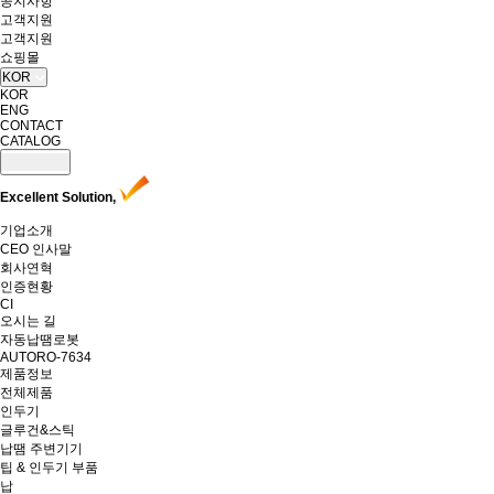
공지사항
고객지원
고객지원
쇼핑몰
KOR
KOR
ENG
CONTACT
CATALOG
Excellent Solution,
기업소개
CEO 인사말
회사연혁
인증현황
CI
오시는 길
자동납땜로봇
AUTORO-7634
제품정보
전체제품
인두기
글루건&스틱
납땜 주변기기
팁 & 인두기 부품
납