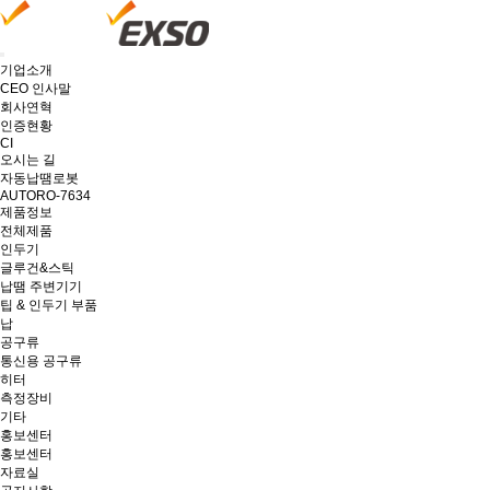
기업소개
CEO 인사말
회사연혁
인증현황
CI
오시는 길
자동납땜로봇
AUTORO-7634
제품정보
전체제품
인두기
글루건&스틱
납땜 주변기기
팁 & 인두기 부품
납
공구류
통신용 공구류
히터
측정장비
기타
홍보센터
홍보센터
자료실