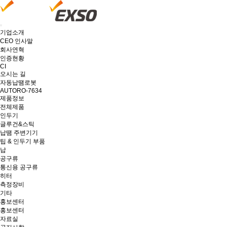
기업소개
CEO 인사말
회사연혁
인증현황
CI
오시는 길
자동납땜로봇
AUTORO-7634
제품정보
전체제품
인두기
글루건&스틱
납땜 주변기기
팁 & 인두기 부품
납
공구류
통신용 공구류
히터
측정장비
기타
홍보센터
홍보센터
자료실