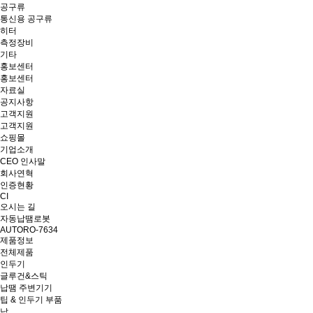
공구류
통신용 공구류
히터
측정장비
기타
홍보센터
홍보센터
자료실
공지사항
고객지원
고객지원
쇼핑몰
기업소개
CEO 인사말
회사연혁
인증현황
CI
오시는 길
자동납땜로봇
AUTORO-7634
제품정보
전체제품
인두기
글루건&스틱
납땜 주변기기
팁 & 인두기 부품
납