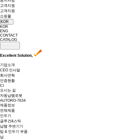
공지사항
고객지원
고객지원
쇼핑몰
KOR
KOR
ENG
CONTACT
CATALOG
Excellent Solution,
기업소개
CEO 인사말
회사연혁
인증현황
CI
오시는 길
자동납땜로봇
AUTORO-7634
제품정보
전체제품
인두기
글루건&스틱
납땜 주변기기
팁 & 인두기 부품
납