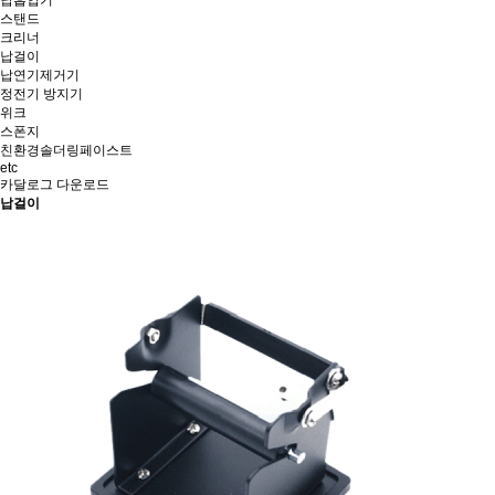
납흡입기
스탠드
크리너
납걸이
납연기제거기
정전기 방지기
위크
스폰지
친환경솔더링페이스트
etc
카달로그 다운로드
납걸이