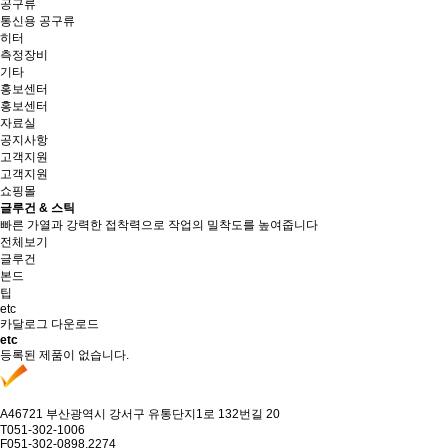
공구류
통신용 공구류
히터
측정장비
기타
홍보센터
홍보센터
자료실
공지사항
고객지원
고객지원
쇼핑몰
글루건 & 스틱
빠른 가열과 강력한 접착력으로 작업의 밀착도를 높여줍니다
전체보기
글루건
본드
팁
etc
카달로그 다운로드
etc
등록된 제품이 없습니다.
A
46721 부산광역시 강서구 유통단지1로 132번길 20
T
051-302-1006
F
051-302-0898,2274