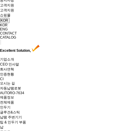
공지사항
고객지원
고객지원
쇼핑몰
KOR
KOR
ENG
CONTACT
CATALOG
Excellent Solution,
기업소개
CEO 인사말
회사연혁
인증현황
CI
오시는 길
자동납땜로봇
AUTORO-7634
제품정보
전체제품
인두기
글루건&스틱
납땜 주변기기
팁 & 인두기 부품
납