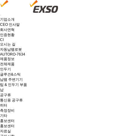
기업소개
CEO 인사말
회사연혁
인증현황
CI
오시는 길
자동납땜로봇
AUTORO-7634
제품정보
전체제품
인두기
글루건&스틱
납땜 주변기기
팁 & 인두기 부품
납
공구류
통신용 공구류
히터
측정장비
기타
홍보센터
홍보센터
자료실