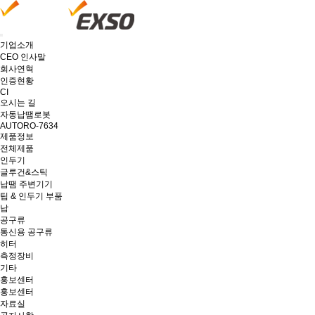
기업소개
CEO 인사말
회사연혁
인증현황
CI
오시는 길
자동납땜로봇
AUTORO-7634
제품정보
전체제품
인두기
글루건&스틱
납땜 주변기기
팁 & 인두기 부품
납
공구류
통신용 공구류
히터
측정장비
기타
홍보센터
홍보센터
자료실