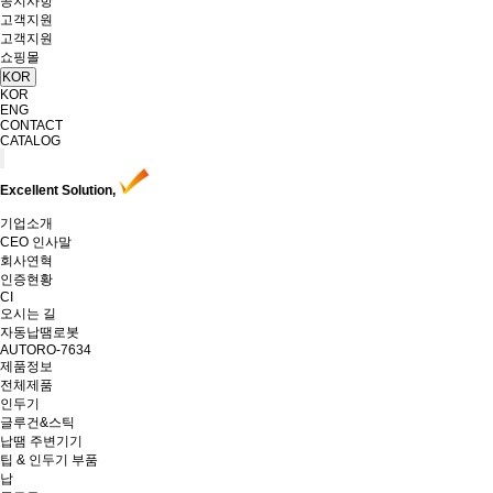
공지사항
고객지원
고객지원
쇼핑몰
KOR
KOR
ENG
CONTACT
CATALOG
Excellent Solution,
기업소개
CEO 인사말
회사연혁
인증현황
CI
오시는 길
자동납땜로봇
AUTORO-7634
제품정보
전체제품
인두기
글루건&스틱
납땜 주변기기
팁 & 인두기 부품
납