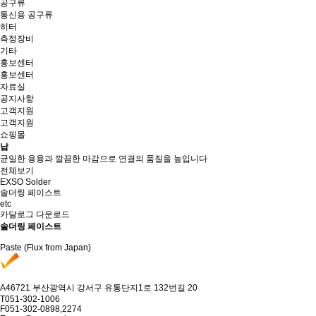
공구류
통신용 공구류
히터
측정장비
기타
홍보센터
홍보센터
자료실
공지사항
고객지원
고객지원
쇼핑몰
납
균일한 용융과 깔끔한 마감으로 연결의 품질을 높입니다
전체보기
EXSO Solder
솔더링 페이스트
etc
카달로그 다운로드
솔더링 페이스트
Paste (Flux from Japan)
A
46721 부산광역시 강서구 유통단지1로 132번길 20
T
051-302-1006
F
051-302-0898,2274