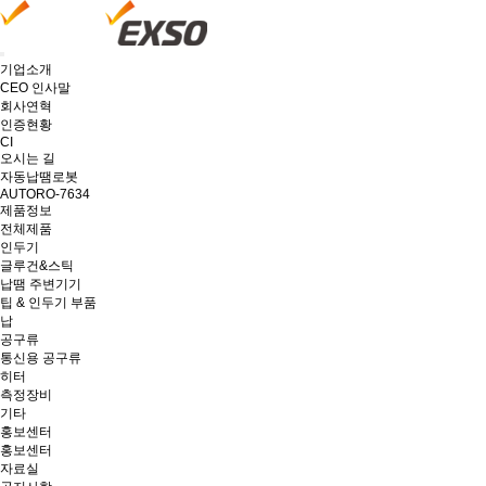
기업소개
CEO 인사말
회사연혁
인증현황
CI
오시는 길
자동납땜로봇
AUTORO-7634
제품정보
전체제품
인두기
글루건&스틱
납땜 주변기기
팁 & 인두기 부품
납
공구류
통신용 공구류
히터
측정장비
기타
홍보센터
홍보센터
자료실