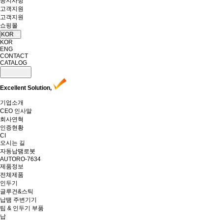
공지사항
고객지원
고객지원
쇼핑몰
KOR
KOR
ENG
CONTACT
CATALOG
Excellent Solution,
기업소개
CEO 인사말
회사연혁
인증현황
CI
오시는 길
자동납땜로봇
AUTORO-7634
제품정보
전체제품
인두기
글루건&스틱
납땜 주변기기
팁 & 인두기 부품
납