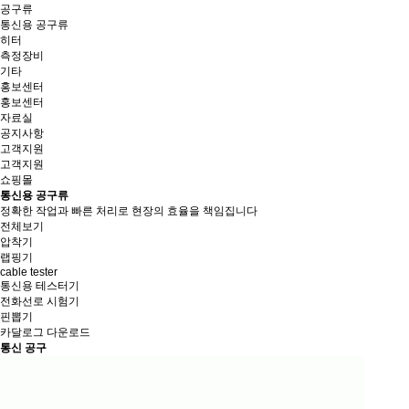
공구류
통신용 공구류
히터
측정장비
기타
홍보센터
홍보센터
자료실
공지사항
고객지원
고객지원
쇼핑몰
통신용 공구류
정확한 작업과 빠른 처리로 현장의 효율을 책임집니다
전체보기
압착기
랩핑기
cable tester
통신용 테스터기
전화선로 시험기
핀뽑기
카달로그 다운로드
통신 공구