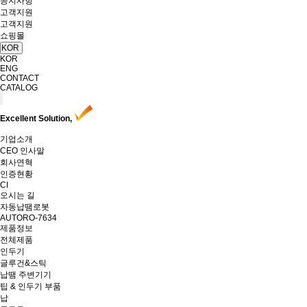
공지사항
고객지원
고객지원
쇼핑몰
KOR
KOR
ENG
CONTACT
CATALOG
Excellent Solution,
기업소개
CEO 인사말
회사연혁
인증현황
CI
오시는 길
자동납땜로봇
AUTORO-7634
제품정보
전체제품
인두기
글루건&스틱
납땜 주변기기
팁 & 인두기 부품
납