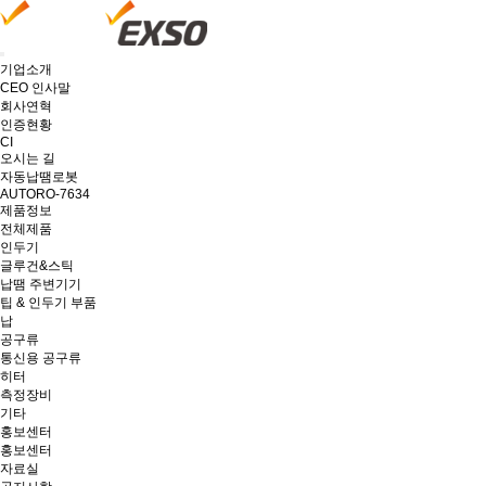
기업소개
CEO 인사말
회사연혁
인증현황
CI
오시는 길
자동납땜로봇
AUTORO-7634
제품정보
전체제품
인두기
글루건&스틱
납땜 주변기기
팁 & 인두기 부품
납
공구류
통신용 공구류
히터
측정장비
기타
홍보센터
홍보센터
자료실