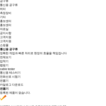
공구류
통신용 공구류
히터
측정장비
기타
홍보센터
홍보센터
자료실
공지사항
고객지원
고객지원
쇼핑몰
통신용 공구류
정확한 작업과 빠른 처리로 현장의 효율을 책임집니다
전체보기
압착기
랩핑기
cable tester
통신용 테스터기
전화선로 시험기
핀뽑기
카달로그 다운로드
핀뽑기
등록된 제품이 없습니다.