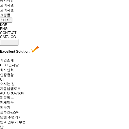
공지사항
고객지원
고객지원
쇼핑몰
KOR
KOR
ENG
CONTACT
CATALOG
Excellent Solution,
기업소개
CEO 인사말
회사연혁
인증현황
CI
오시는 길
자동납땜로봇
AUTORO-7634
제품정보
전체제품
인두기
글루건&스틱
납땜 주변기기
팁 & 인두기 부품
납