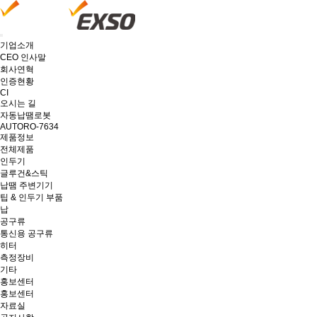
기업소개
CEO 인사말
회사연혁
인증현황
CI
오시는 길
자동납땜로봇
AUTORO-7634
제품정보
전체제품
인두기
글루건&스틱
납땜 주변기기
팁 & 인두기 부품
납
공구류
통신용 공구류
히터
측정장비
기타
홍보센터
홍보센터
자료실