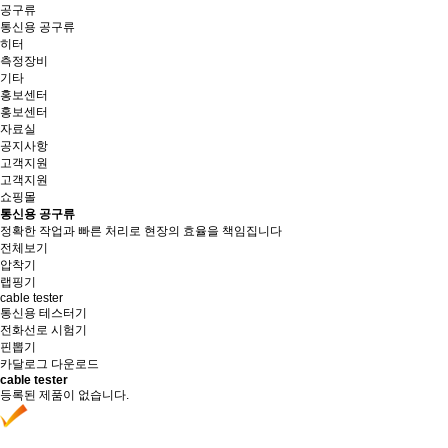
공구류
통신용 공구류
히터
측정장비
기타
홍보센터
홍보센터
자료실
공지사항
고객지원
고객지원
쇼핑몰
통신용 공구류
정확한 작업과 빠른 처리로 현장의 효율을 책임집니다
전체보기
압착기
랩핑기
cable tester
통신용 테스터기
전화선로 시험기
핀뽑기
카달로그 다운로드
cable tester
등록된 제품이 없습니다.