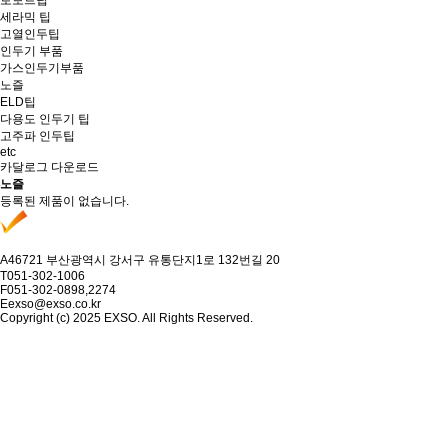
로보트팁
세라믹 팁
고열인두팁
인두기 부품
가스인두기부품
노즐
ELD팁
다용도 인두기 팁
고주파 인두팁
etc
카달로그 다운로드
노즐
등록된 제품이 없습니다.
A
46721 부산광역시 강서구 유통단지1로 132번길 20
T
051-302-1006
F
051-302-0898,2274
E
exso@exso.co.kr
Copyright (c) 2025 EXSO. All Rights Reserved.