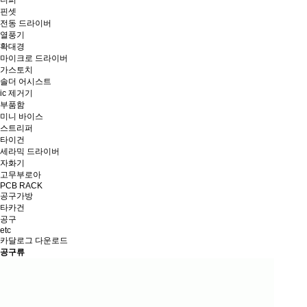
니퍼
핀셋
전동 드라이버
열풍기
확대경
마이크로 드라이버
가스토치
솔더 어시스트
ic 제거기
부품함
미니 바이스
스트리퍼
타이건
세라믹 드라이버
자화기
고무부로아
PCB RACK
공구가방
타카건
공구
etc
카달로그 다운로드
공구류