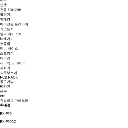
니퍼
핀셋
전동 드라이버
열풍기
확대경
마이크로 드라이버
가스토치
솔더 어시스트
ic 제거기
부품함
미니 바이스
스트리퍼
타이건
세라믹 드라이버
자화기
고무부로아
PCB RACK
공구가방
타카건
공구
etc
카달로그 다운로드
확대경
EX-F90
EX-F500C