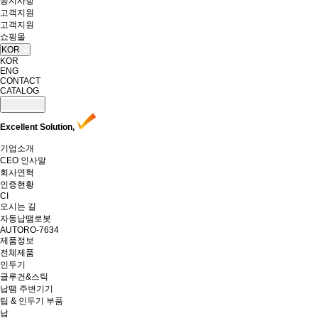
공지사항
고객지원
고객지원
쇼핑몰
KOR
KOR
ENG
CONTACT
CATALOG
Excellent Solution,
기업소개
CEO 인사말
회사연혁
인증현황
CI
오시는 길
자동납땜로봇
AUTORO-7634
제품정보
전체제품
인두기
글루건&스틱
납땜 주변기기
팁 & 인두기 부품
납