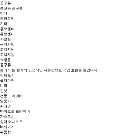
공구류
통신용 공구류
히터
측정장비
기타
홍보센터
홍보센터
자료실
공지사항
고객지원
고객지원
쇼핑몰
공구류
손에 익는 설계와 안정적인 사용감으로 작업 효율을 높입니다
전체보기
플라이어
니퍼
핀셋
전동 드라이버
열풍기
확대경
마이크로 드라이버
가스토치
솔더 어시스트
ic 제거기
부품함