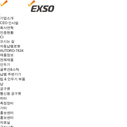
기업소개
CEO 인사말
회사연혁
인증현황
CI
오시는 길
자동납땜로봇
AUTORO-7634
제품정보
전체제품
인두기
글루건&스틱
납땜 주변기기
팁 & 인두기 부품
납
공구류
통신용 공구류
히터
측정장비
기타
홍보센터
홍보센터
자료실