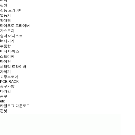
니퍼
핀셋
전동 드라이버
열풍기
확대경
마이크로 드라이버
가스토치
솔더 어시스트
ic 제거기
부품함
미니 바이스
스트리퍼
타이건
세라믹 드라이버
자화기
고무부로아
PCB RACK
공구가방
타카건
공구
etc
카달로그 다운로드
핀셋